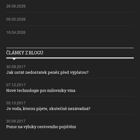
26.06.2026
09.05.2026
16.04.2026
ČLÁNKY Z BLOGU
30.09.2017
Jak ustát nedostatek peněz před výplatou?
07.12.2017
Nové technologie pro milovníky vína
05.10.2017
Je voda, kterou pijete, skutečně nezávadná?
30.09.2017
Pozor na výluky cestovního pojištění