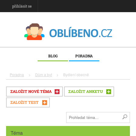
přihlásit se
BLOG
PORADNA
Poradna
>
Dům a byt
>
Bydlení obecně
ZALOŽIT NOVÉ TÉMA
ZALOŽIT ANKETU
ZALOŽIT TEST
Téma