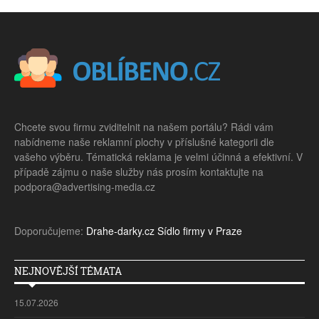
Chcete svou firmu zviditelnit na našem portálu? Rádi vám
nabídneme naše reklamní plochy v příslušné kategorii dle
vašeho výběru. Tématická reklama je velmi účinná a efektivní. V
případě zájmu o naše služby nás prosím kontaktujte na
podpora@advertising-media.cz
Doporučujeme:
Drahe-darky.cz
Sídlo firmy v Praze
NEJNOVĚJŠÍ TÉMATA
15.07.2026