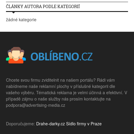
ČLÁNKY AUTORA PODLE KATEGORIÍ
žádné kategorie
Chcete svou firmu zviditelnit na našem portálu? Rádi vám
nabídneme naše reklamní plochy v příslušné kategorii dle
vašeho výběru. Tématická reklama je velmi účinná a efektivní. V
případě zájmu o naše služby nás prosím kontaktujte na
podpora@advertising-media.cz
Doporučujeme:
Drahe-darky.cz
Sídlo firmy v Praze