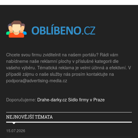
Chcete svou firmu zviditelnit na našem portálu? Rádi vám
nabídneme naše reklamní plochy v příslušné kategorii dle
vašeho výběru. Tématická reklama je velmi účinná a efektivní. V
případě zájmu o naše služby nás prosím kontaktujte na
podpora@advertising-media.cz
Doporučujeme:
Drahe-darky.cz
Sídlo firmy v Praze
NEJNOVĚJŠÍ TÉMATA
15.07.2026