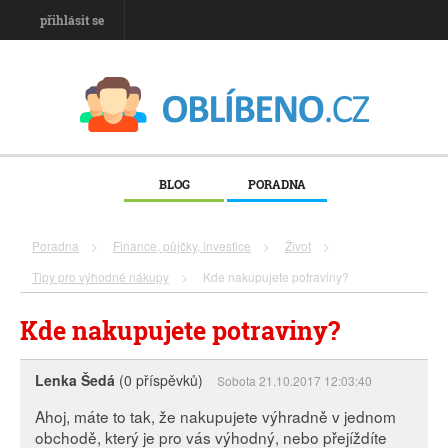
přihlásit se
BLOG
PORADNA
Poradna
>
Finance, půjčky, investice
>
Život
>
Tipy pro výhodné nákupy
>
Kde nakupujete potraviny?
Kde nakupujete potraviny?
Lenka Šedá
(0 příspěvků)
Sobota 21.10.2017 12:03:40
Ahoj, máte to tak, že nakupujete výhradně v jednom
obchodě, který je pro vás výhodný, nebo přejíždíte