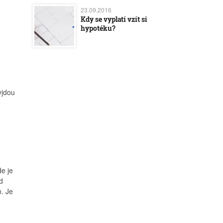
23.09.2016
Kdy se vyplatí vzít si
hypotéku?
yjdou
e je
d
. Je