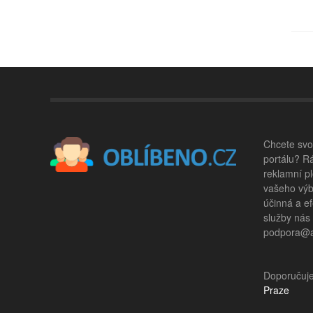
Chcete svou
portálu? R
reklamní pl
vašeho výb
účinná a ef
služby nás
podpora@ad
Doporučuj
Praze