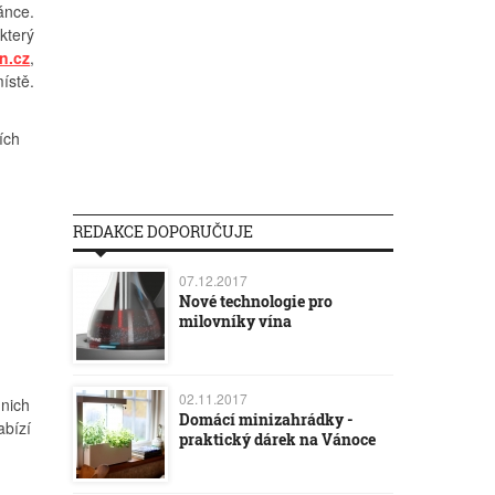
ánce.
který
n.cz
,
ístě.
ích
REDAKCE DOPORUČUJE
07.12.2017
Nové technologie pro
milovníky vína
02.11.2017
 nich
Domácí minizahrádky -
abízí
praktický dárek na Vánoce