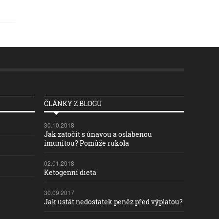
ČLÁNKY Z BLOGU
30.10.2018
Jak zatočit s únavou a oslabenou
imunitou? Pomůže rukola
02.01.2018
Ketogenní dieta
30.09.2017
Jak ustát nedostatek peněz před výplatou?