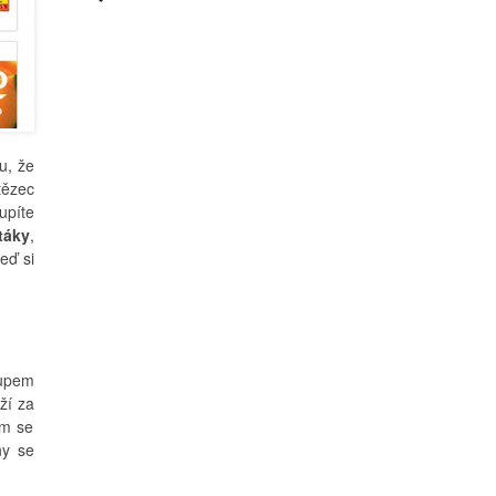
u, že
tězec
píte
táky
,
eď si
kupem
ží za
ám se
ny se