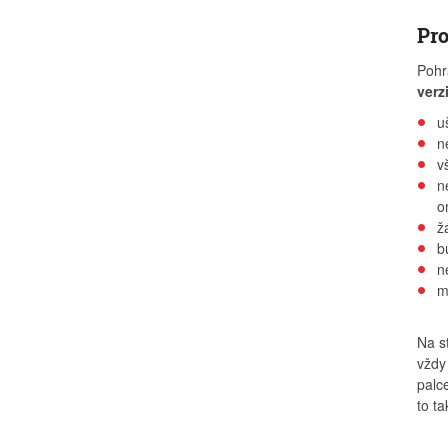
Pro
Pohrá
verz
u
n
v
n
o
ž
b
n
m
Na s
vždy
palc
to t