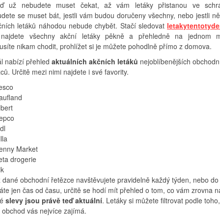
ď už nebudete muset čekat, až vám letáky přistanou ve schr
dete se muset bát, jestli vám budou doručeny všechny, nebo jestli ně
čních letáků náhodou nebude chybět. Stačí sledovat
letakytentotyde
najdete všechny akční letáky pěkně a přehledně na jednom m
síte nikam chodit, prohlížet si je můžete pohodlně přímo z domova.
ál nabízí přehled
aktuálních akčních letáků
nejoblíbenějších obchodn
ců. Určitě mezi nimi najdete i své favority.
esco
aufland
lbert
epco
dl
lla
enny Market
eta drogerie
ik
ž dané obchodní řetězce navštěvujete pravidelně každý týden, nebo do
táte jen čas od času, určitě se hodí mít přehled o tom, co vám zrovna n
ké
slevy jsou právě teď aktuální
. Letáky si můžete filtrovat podle toho,
ý obchod vás nejvíce zajímá.