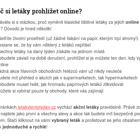
č si letáky prohlížet online?
váte si s otázkou, proč vyměnit klasické tištěné letáky za jejich
online
i
? Důvodů je hned několik!
šetříte životní prostředí (už žádné tiskání na papír, kterým trpí stromy!)
estane se, že by vám některý z letáků nepřišel
šechny letáky na daný týden získáte na jednom místě
ebudete závislí na době doručení, prohlížet si je můžete ten den, kdy v
nline
ádná akce hlavních obchodních řetězců vám už nikdy neuteče
udete mít přehled o akcích jak v supermarketech, tak hypermarketech
ebudete muset řešit, jak hromadu papírových letáků zlikvidovat
ůžete si vybírat pouze ty obchody, které vás zajímají
tránkách
letakytentotyden.cz
vychází
akční letáky
pravidelně. Právě zd
 najdete jako první a všechny slevy a akce tak budete mít bezpečně po
em. Stačí kliknout na vámi
vybraný leták
a prolistovat se jeho obsahem
ak
jednoduché a rychlé
!