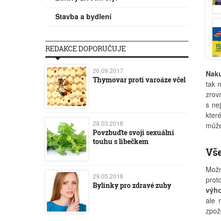
Stavba a bydlení
REDAKCE DOPORUČUJE
26.09.2017
Naku
Thymovar proti varoáze včel
tak 
zrov
s ne
kter
28.03.2018
může
Povzbuďte svoji sexuální
touhu s libečkem
Vše
Možn
29.05.2018
prot
Bylinky pro zdravé zuby
výho
ale 
zpož