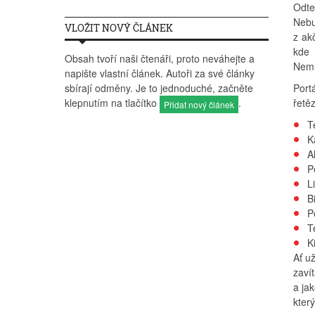
Odte
Nebu
VLOŽIT NOVÝ ČLÁNEK
z ak
kde 
Obsah tvoří naši čtenáři, proto neváhejte a
Nemu
napište vlastní článek. Autoři za své články
Port
sbírají odměny. Je to jednoduché, začněte
řetěz
klepnutím na tlačítko
.
Přidat nový článek
T
K
A
P
Li
Bi
P
T
K
Ať u
zaví
a ja
kter