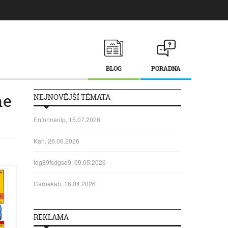
BLOG
PORADNA
ne
NEJNOVĚJŠÍ TÉMATA
Enfonnanip, 15.07.2026
Kah, 26.06.2026
fdg89fsdgsd9, 09.05.2026
Carnekah, 16.04.2026
REKLAMA