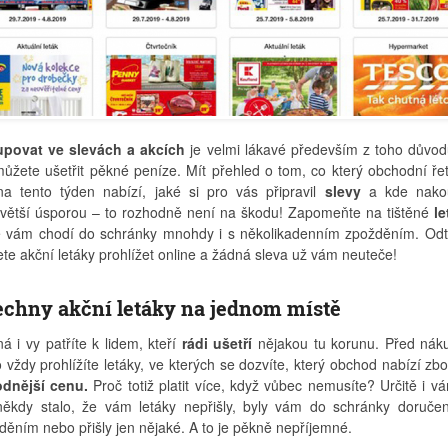
povat ve slevách a akcích
je velmi lákavé především z toho důvod
můžete ušetřit pěkné peníze. Mít přehled o tom, co který obchodní ře
na tento týden nabízí, jaké si pro vás připravil
slevy
a kde nakou
jvětší úsporou – to rozhodně není na škodu! Zapomeňte na tištěné
le
é vám chodí do schránky mnohdy i s několikadenním zpožděním. Odt
te akční letáky prohlížet online a žádná sleva už vám neuteče!
chny akční letáky na jednom místě
á i vy patříte k lidem, kteří
rádi ušetří
nějakou tu korunu. Před ná
o vždy prohlížíte letáky, ve kterých se dozvíte, který obchod nabízí zbo
dnější cenu.
Proč totiž platit více, když vůbec nemusíte? Určitě i v
někdy stalo, že vám letáky nepřišly, byly vám do schránky doruče
děním nebo přišly jen nějaké. A to je pěkně nepříjemné.