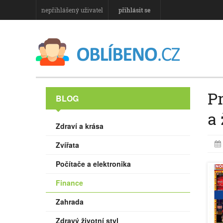
nepřihlášený uživatel
přihlásit se
Pr
BLOG
a
Zdraví a krása
Zvířata
Počítače a elektronika
Finance
Zahrada
Zdravý životní styl