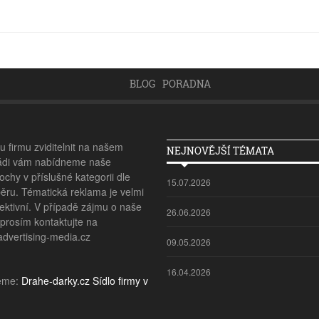
BLOG
PORADNA
 firmu zviditelnit na našem
NEJNOVĚJŠÍ TÉMATA
ádi vám nabídneme naše
ochy v příslušné kategorii dle
15.07.2026
ěru. Tématická reklama je velmi
ektivní. V případě zájmu o naše
26.06.2026
 prosím kontaktujte na
vertising-media.cz
09.05.2026
16.04.2026
eme:
Drahe-darky.cz
Sídlo firmy v