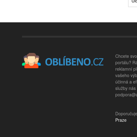
Chcete svou
portálu? R
reklamní pl
vašeho výb
účinná a ef
služby nás
podpora@ad
Doporučuj
Praze