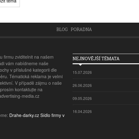
BLOG
PORADNA
 firmu zviditelnit na našem
NEJNOVĚJŠÍ TÉMATA
ádi vám nabídneme naše
ochy v příslušné kategorii dle
15.07.2026
ěru. Tématická reklama je velmi
ektivní. V případě zájmu o naše
26.06.2026
 prosím kontaktujte na
vertising-media.cz
09.05.2026
16.04.2026
eme:
Drahe-darky.cz
Sídlo firmy v