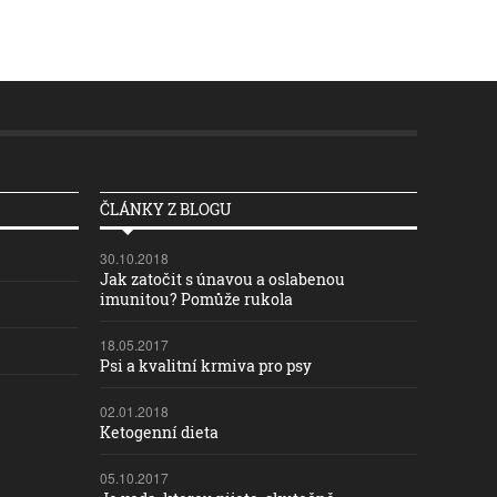
ČLÁNKY Z BLOGU
30.10.2018
Jak zatočit s únavou a oslabenou
imunitou? Pomůže rukola
18.05.2017
Psi a kvalitní krmiva pro psy
02.01.2018
Ketogenní dieta
05.10.2017