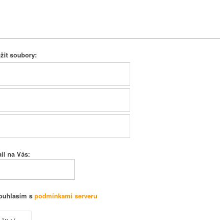
ožit soubory:
il na Vás:
ouhlasím s
podmínkami serveru