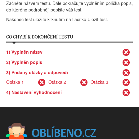
Začněte názvem testu. Dále pokračujte vyplněním políčka popis,
do kterého podrobněji popište váš test.
Nakonec test uložíte kliknutím na tlačítko Uložit test.
CO CHYBÍ K DOKONČENÍ TESTU
1) Vyplněn název
2) Vyplněn popis
3) Přidány otázky a odpovědi
Otázka
1
Otázka
2
Otázka
3
4) Nastavení vyhodnocení