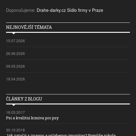
Doporučujeme:
Drahe-darky.cz
Sídlo firmy v Praze
NEJNOVĚJŠÍ TÉMATA
15.07.2026
26.06.2026
09.05.2026
16.04.2026
ČLÁNKY Z BLOGU
18.05.2017
Psi a kvalitní krmiva pro psy
30.10.2018
Jak zatočit s únavou a oslabenou imunitou? Pomůže rukola