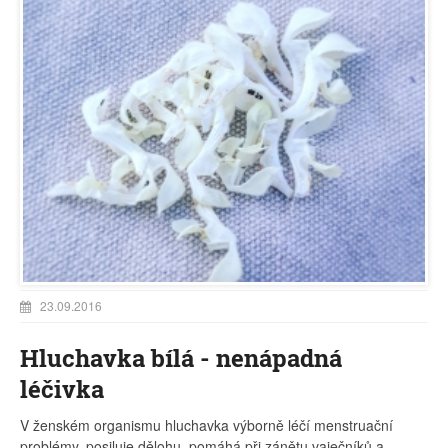
23.09.2016
Hluchavka bílá - nenápadná
léčivka
V ženském organismu hluchavka výborně léčí menstruační
problémy, posiluje dělohu, pomáhá při zánětu vaječníků a