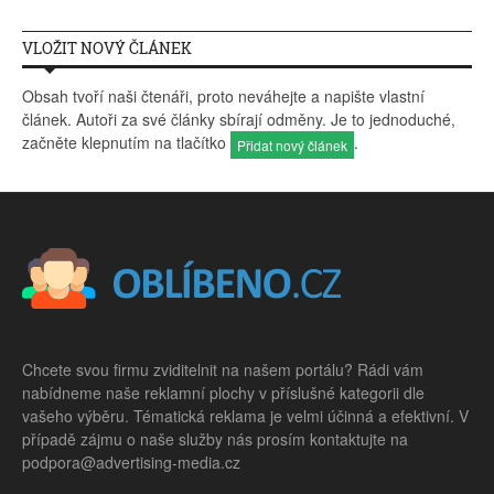
VLOŽIT NOVÝ ČLÁNEK
Obsah tvoří naši čtenáři, proto neváhejte a napište vlastní
článek. Autoři za své články sbírají odměny. Je to jednoduché,
začněte klepnutím na tlačítko
.
Přidat nový článek
Chcete svou firmu zviditelnit na našem portálu? Rádi vám
nabídneme naše reklamní plochy v příslušné kategorii dle
vašeho výběru. Tématická reklama je velmi účinná a efektivní. V
případě zájmu o naše služby nás prosím kontaktujte na
podpora@advertising-media.cz