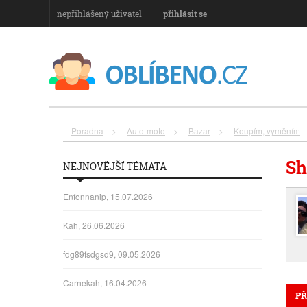
nepřihlášený uživatel
přihlásit se
Poradna
>
Auto-moto
>
Bazar
>
Koupím, vyměním
Sh
NEJNOVĚJŠÍ TÉMATA
Enfonnanip, 15.07.2026
Kah, 26.06.2026
fdg89fsdgsd9, 09.05.2026
Carnekah, 16.04.2026
PŘ