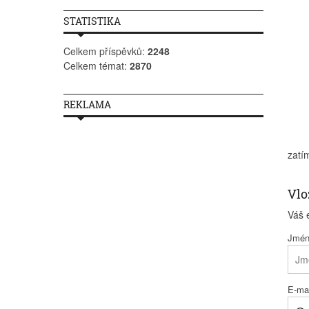
STATISTIKA
Celkem příspěvků:
2248
Celkem témat:
2870
REKLAMA
zatí
Vlo
Váš 
Jmé
E-mai