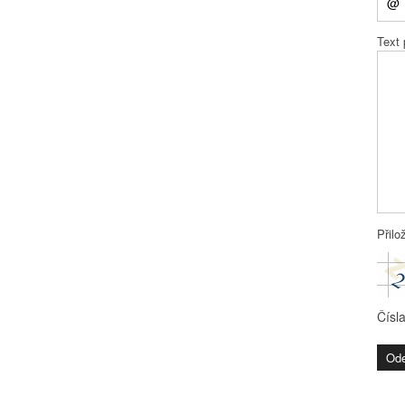
Text
Přilo
Čísl