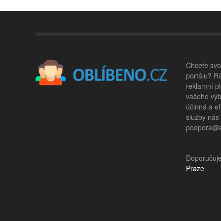
Chcete svou
portálu? R
reklamní pl
vašeho výb
účinná a ef
služby nás
podpora@ad
Doporučuj
Praze