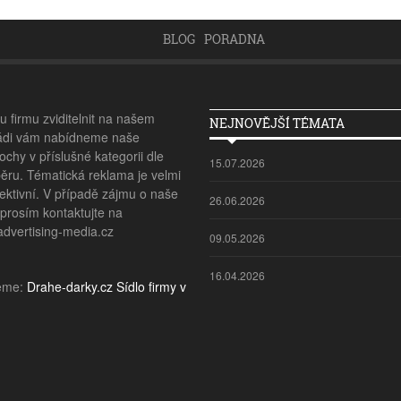
BLOG
PORADNA
 firmu zviditelnit na našem
NEJNOVĚJŠÍ TÉMATA
ádi vám nabídneme naše
ochy v příslušné kategorii dle
15.07.2026
ěru. Tématická reklama je velmi
ektivní. V případě zájmu o naše
26.06.2026
 prosím kontaktujte na
vertising-media.cz
09.05.2026
16.04.2026
eme:
Drahe-darky.cz
Sídlo firmy v