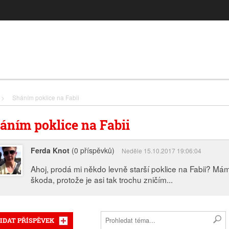
>
Sháním poklice na Fabii
áním poklice na Fabii
Ferda Knot
(0 příspěvků)
Neděle 15.10.2017 19:06:04
Ahoj, prodá mi někdo levně starší poklice na Fabii? Mám
škoda, protože je asi tak trochu zničím...
IDAT PŘÍSPĚVEK