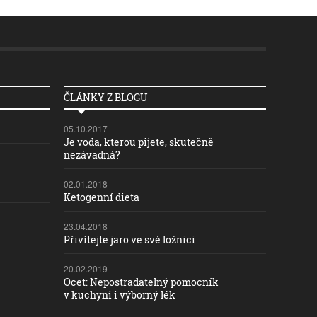
ČLÁNKY Z BLOGU
05.10.2017
Je voda, kterou pijete, skutečně
nezávadná?
02.01.2018
Ketogenní dieta
23.04.2018
Přivítejte jaro ve své ložnici
20.02.2019
Ocet: Nepostradatelný pomocník
v kuchyni i výborný lék