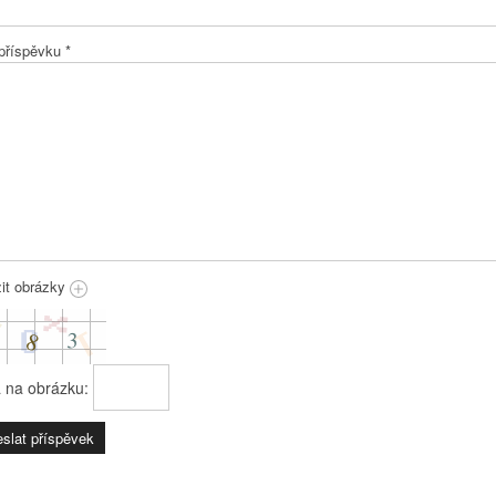
 příspěvku
*
žit obrázky
a na obrázku: