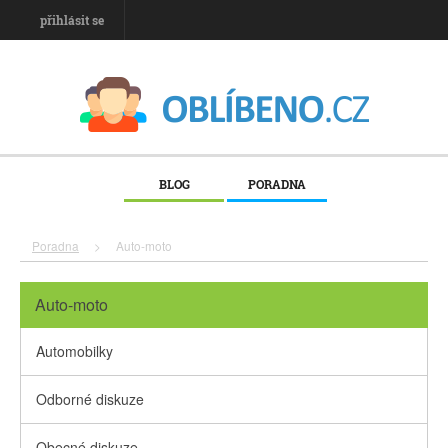
přihlásit se
BLOG
PORADNA
Poradna
>
Auto-moto
Auto-moto
Automobilky
Odborné diskuze
Obecné diskuze