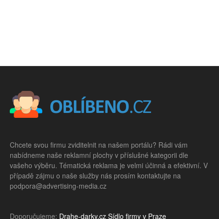
Chcete svou firmu zviditelnit na našem portálu? Rádi vám
nabídneme naše reklamní plochy v příslušné kategorii dle
vašeho výběru. Tématická reklama je velmi účinná a efektivní. V
případě zájmu o naše služby nás prosím kontaktujte na
podpora@advertising-media.cz
Doporučujeme:
Drahe-darky.cz
Sídlo firmy v Praze