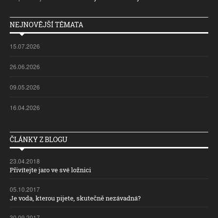
NEJNOVĚJŠÍ TÉMATA
15.07.2026
26.06.2026
09.05.2026
16.04.2026
ČLÁNKY Z BLOGU
23.04.2018
Přivítejte jaro ve své ložnici
05.10.2017
Je voda, kterou pijete, skutečně nezávadná?
30.09.2017