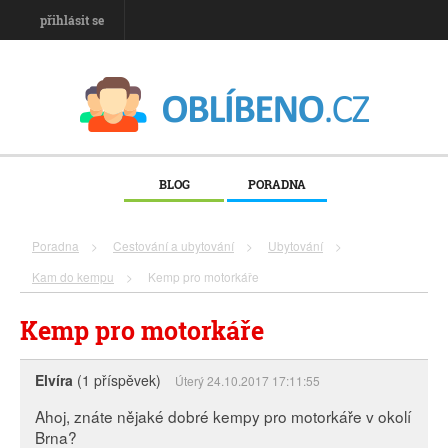
přihlásit se
BLOG
PORADNA
Poradna
>
Cestování a ubytování
>
Ubytování
>
Kam do kempu
>
Kemp pro motorkáře
Kemp pro motorkáře
Elvíra
(1 příspěvek)
Úterý 24.10.2017 17:11:55
Ahoj, znáte nějaké dobré kempy pro motorkáře v okolí
Brna?