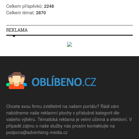
Celkem příspěvků:
2248
Celkem témat:
2870
REKLAMA
Chcete svou firmu zviditelnit na našem portálu? Rádi vám
nabídneme naše reklamní plochy v příslušné kategorii dle
vašeho výběru. Tématická reklama je velmi účinná a efektivní. V
případě zájmu o naše služby nás prosím kontaktujte na
podpora@advertising-media.cz