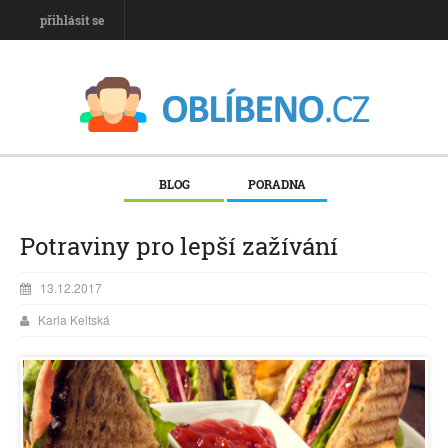
přihlásit se
BLOG
PORADNA
Potraviny pro lepší zažívání
13.12.2017
Karla Keltská