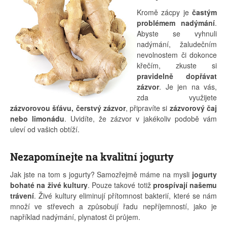
Kromě zácpy je
častým
problémem nadýmání
.
Abyste se vyhnuli
nadýmání, žaludečním
nevolnostem či dokonce
křečím, zkuste si
pravidelně dopřávat
zázvor
. Je jen na vás,
zda využijete
zázvorovou šťávu, čerstvý zázvor
, připravíte si
zázvorový čaj
nebo limonádu
. Uvidíte, že zázvor v jakékoliv podobě vám
uleví od vašich obtíží.
Nezapomínejte na kvalitní jogurty
Jak jste na tom s jogurty? Samozřejmě máme na mysli
jogurty
bohaté na živé kultury
. Pouze takové totiž
prospívají našemu
trávení
. Živé kultury eliminují přítomnost bakterií, které se nám
množí ve střevech a způsobují řadu nepříjemností, jako je
například nadýmání, plynatost či průjem.