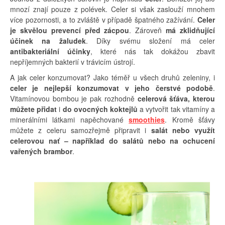
mnozí znají pouze z polévek. Celer si však zaslouží mnohem
více pozornosti, a to zvláště v případě špatného zažívání.
Celer
je skvělou prevencí před zácpou
. Zároveň
má zklidňující
účinek na žaludek
. Díky svému složení má celer
antibakteriální účinky
, které nás tak dokážou zbavit
nepříjemných bakterií v trávicím ústrojí.
A jak celer konzumovat? Jako téměř u všech druhů zeleniny, i
celer je nejlepší konzumovat v jeho čerstvé podobě
.
Vitamínovou bombou je pak rozhodně
celerová šťáva, kterou
můžete přidat
i
do ovocných koktejlů
a vytvořit tak vitamíny a
minerálními látkami napěchované
smoothies
. Kromě šťávy
můžete z celeru samozřejmě připravit i
salát nebo využít
celerovou nať – například do salátů nebo na ochucení
vařených brambor
.