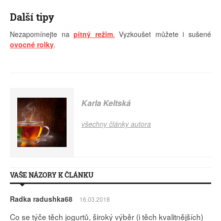
Další tipy
Nezapomínejte na
pitný režim
.
Vyzkoušet můžete i sušené
ovocné rolky
.
Karla Keltská
všechny články autora
VAŠE NÁZORY K ČLÁNKU
Radka radushka68
16.03.2018
Co se týče těch jogurtů, široký výběr (i těch kvalitnějších)