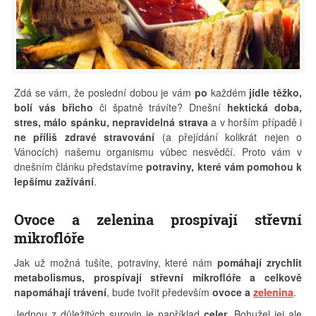
Zdá se vám, že poslední dobou je vám
po
každém
jídle těžko,
bolí vás břicho
či špatně trávíte? Dnešní
hektická doba,
stres, málo spánku, nepravidelná strava
a v horším případě i
ne příliš zdravé stravování
(a přejídání kolikrát nejen o
Vánocích) našemu organismu vůbec nesvědčí. Proto vám v
dnešním článku představíme
potraviny, které vám pomohou k
lepšímu zažívání
.
Ovoce a zelenina prospívají střevní
mikroflóře
Jak už možná tušíte, potraviny, které nám
pomáhají zrychlit
metabolismus, prospívají střevní mikroflóře a celkově
napomáhají trávení
, bude tvořit především
ovoce a
zelenina
.
Jednou z důležitých surovin je například
celer
. Bohužel jej ale