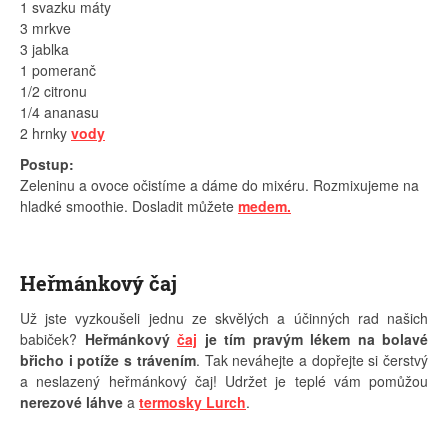
1 svazku máty
3 mrkve
3 jablka
1 pomeranč
1/2 citronu
1/4 ananasu
2 hrnky
vody
Postup:
Zeleninu a ovoce očistíme a dáme do mixéru. Rozmixujeme na
hladké smoothie. Dosladit můžete
medem.
Heřmánkový čaj
Už jste vyzkoušeli jednu ze skvělých a účinných rad našich
babiček?
Heřmánkový
čaj
je tím pravým lékem na bolavé
břicho i potíže s trávením
. Tak neváhejte a dopřejte si čerstvý
a neslazený heřmánkový čaj! Udržet je teplé vám pomůžou
nerezové láhve
a
termosky Lurch
.