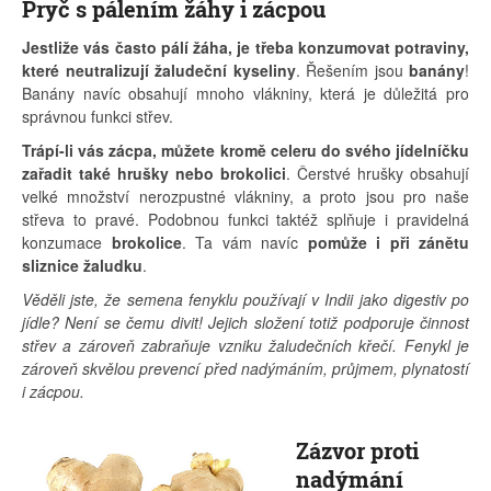
Pryč s pálením žáhy i zácpou
Jestliže vás často pálí žáha, je třeba konzumovat potraviny,
které neutralizují žaludeční kyseliny
. Řešením jsou
banány
!
Banány navíc obsahují mnoho vlákniny, která je důležitá pro
správnou funkci střev.
Trápí-li vás zácpa, můžete kromě celeru do svého jídelníčku
zařadit také hrušky nebo brokolici
. Čerstvé hrušky obsahují
velké množství nerozpustné vlákniny, a proto jsou pro naše
střeva to pravé. Podobnou funkci taktéž splňuje i pravidelná
konzumace
brokolice
. Ta vám navíc
pomůže i při zánětu
sliznice žaludku
.
Věděli jste, že semena fenyklu používají v Indii jako digestiv po
jídle? Není se čemu divit! Jejich složení totiž podporuje činnost
střev a zároveň zabraňuje vzniku žaludečních křečí. Fenykl je
zároveň skvělou prevencí před nadýmáním, průjmem, plynatostí
i zácpou.
Zázvor proti
nadýmání