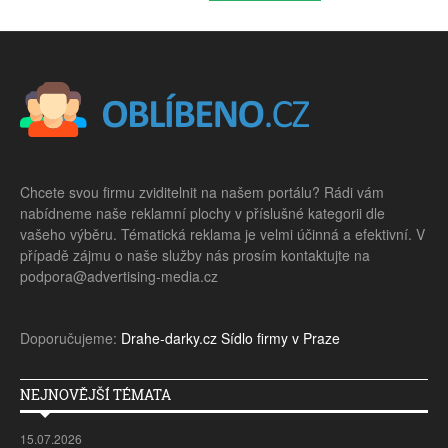
Chcete svou firmu zviditelnit na našem portálu? Rádi vám
nabídneme naše reklamní plochy v příslušné kategorii dle
vašeho výběru. Tématická reklama je velmi účinná a efektivní. V
případě zájmu o naše služby nás prosím kontaktujte na
podpora@advertising-media.cz
Doporučujeme:
Drahe-darky.cz
Sídlo firmy v Praze
NEJNOVĚJŠÍ TÉMATA
15.07.2026