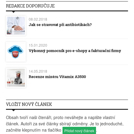
REDAKCE DOPORUČUJE
08.02.2018
Jak se stravovat při antibiotikách?
15.01.2020
Výkonný pomocník pro e-shopy a fakturační firmy
14.05.2018
Recenze mixéru Vitamix A3500
VLOŽIT NOVÝ ČLÁNEK
Obsah tvoří naši čtenáři, proto neváhejte a napište vlastní
článek. Autoři za své články sbírají odměny. Je to jednoduché,
začněte klepnutím na tlačítko
.
Přidat nový článek