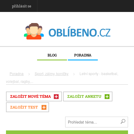
přihlásit se
BLOG
PORADNA
Poradna
>
Sport, zájmy, koníčky
>
Letní sporty - basketbal,
volejbal, ragby,...
ZALOŽIT NOVÉ TÉMA
ZALOŽIT ANKETU
ZALOŽIT TEST