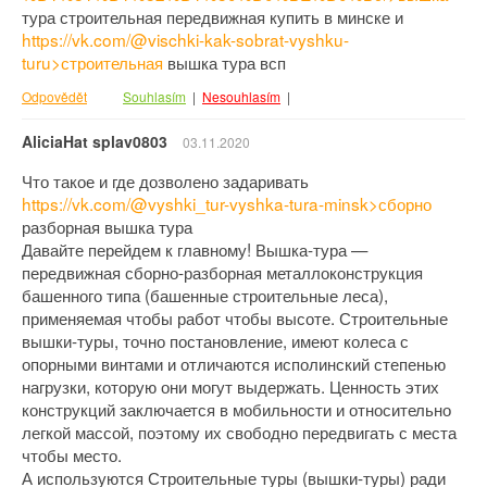
тура строительная передвижная купить в минске и
https://vk.com/@vischki-kak-sobrat-vyshku-
turu>строительная
вышка тура всп
Odpovědět
Souhlasím
|
Nesouhlasím
|
AliciaHat splav0803
03.11.2020
Что такое и где дозволено задаривать
https://vk.com/@vyshki_tur-vyshka-tura-minsk>сборно
разборная вышка тура
Давайте перейдем к главному! Вышка-тура —
передвижная сборно-разборная металлоконструкция
башенного типа (башенные строительные леса),
применяемая чтобы работ чтобы высоте. Строительные
вышки-туры, точно постановление, имеют колеса с
опорными винтами и отличаются исполинский степенью
нагрузки, которую они могут выдержать. Ценность этих
конструкций заключается в мобильности и относительно
легкой массой, поэтому их свободно передвигать с места
чтобы место.
А используются Строительные туры (вышки-туры) ради