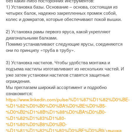
без каких-либо посторонних инструментов:
1) Установка базы. Основание – основа, состоящая из
четырех балок, надежно закрепленных промеж собой,
колес и домкратов, которые обеспечивают покой вышки.
2) Установка рамы первого яруса, какой укрепляют
диагональными балками.
Помимо устанавливают следующие ярусы, соединяются
они по принципу «труба в трубу».
3) Установка настилов. Чтобы удобства монтажа и
подъема настилы изготавливают из нескольких частей. И
уже затем установки настилов ставятся защитные
ограждения.
Мы преглагаем широкий ассортимент и подробно
ознакомится:
https://www.linkedin.com/pulse/%D1%87%D1%82%D0%BE-
%D1%82%D0%B0%D0%BA%D0%BE%D0%B5-
%D0%B2%D1%8B%D1%88%D0%BA%D0%B0-
%D1%82%D1%83%D1%80-
%D1%80%D0%B8%D0%BD-
%D1%81%D1%82%D1%80%D0%BE%D0%B9/>вышка