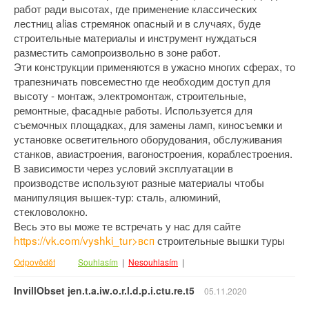
работ ради высотах, где применение классических
лестниц alias стремянок опасный и в случаях, буде
строительные материалы и инструмент нуждаться
разместить самопроизвольно в зоне работ.
Эти конструкции применяются в ужасно многих сферах, то
трапезничать повсеместно где необходим доступ для
высоту - монтаж, электромонтаж, строительные,
ремонтные, фасадные работы. Используется для
съемочных площадках, для замены ламп, киносъемки и
установке осветительного оборудования, обслуживания
станков, авиастроения, вагоностроения, кораблестроения.
В зависимости через условий эксплуатации в
производстве используют разные материалы чтобы
манипуляция вышек-тур: сталь, алюминий,
стекловолокно.
Весь это вы може те встречать у нас для сайте
https://vk.com/vyshki_tur>всп
строительные вышки туры
Odpovědět
Souhlasím
|
Nesouhlasím
|
InvillObset jen.t.a.iw.o.r.l.d.p.i.ctu.re.t5
05.11.2020