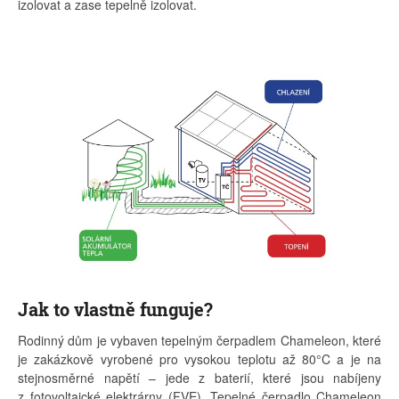
izolovat a zase tepelně izolovat.
Jak to vlastně funguje?
Rodinný dům je vybaven tepelným čerpadlem Chameleon, které
je zakázkově vyrobené pro vysokou teplotu až 80°C a je na
stejnosměrné napětí – jede z baterií, které jsou nabíjeny
z fotovoltaické elektrárny (FVE). Tepelné čerpadlo Chameleon