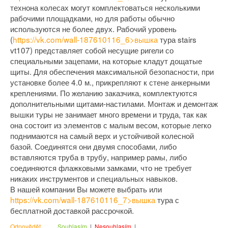
технона колесах могут комплектоваться несколькими
рабочими площадками, но для работы обычно
используются не более двух. Рабочий уровень
(
https://vk.com/wall-187610116_6>вышка
тура stairs
vt107) представляет собой несущие ригели со
специальными зацепами, на которые кладут дощатые
щиты. Для обеспечения максимальной безопасности, при
установке более 4.0 м., прикрепляют к стене анкерными
креплениями. По желанию заказчика, комплектуются
дополнительными щитами-настилами. Монтаж и демонтаж
вышки туры не занимает много времени и труда, так как
она состоит из элементов с малым весом, которые легко
поднимаются на самый верх и устойчивой колесной
базой. Соединятся они двумя способами, либо
вставляются труба в трубу, например рамы, либо
соединяются флажковыми замками, что не требует
никаких инструментов и специальных навыков.
В нашей компании Вы можете выбрать или
https://vk.com/wall-187610116_7>вышка
тура с
бесплатной доставкой рассрочкой.
Odpovědět
Souhlasím
|
Nesouhlasím
|