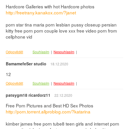
Hardcore Galleries with hot Hardcore photos
http://freetrany.kanakox.com/?janet
porn star tina maria porn lesbian pussy closeup persian
kitty free porn porn couple love xxx free video porn from
cellphone vid
Odpovědět
Souhlasím
|
Nesouhlasím
|
BamamefeSer studio
18.12.2020
12
Odpovědět
Souhlasím
|
Nesouhlasím
|
patsygm18 ricardorz11
22.12.2020
Free Porn Pictures and Best HD Sex Photos
http://porn.torrent.allproblog.com/?katarina
kimber james free porn tube8 teen girls and internet porn