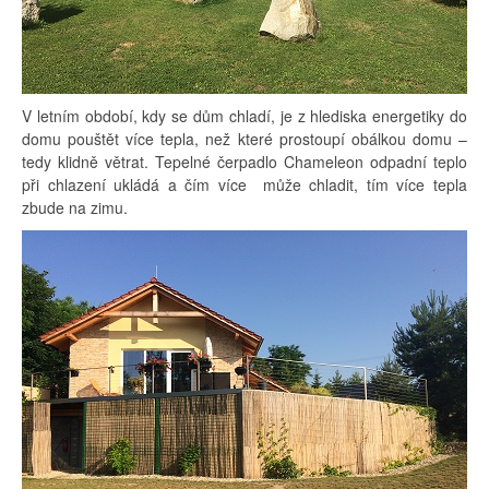
V letním období, kdy se dům chladí, je z hlediska energetiky do
domu pouštět více tepla, než které prostoupí obálkou domu –
tedy klidně větrat. Tepelné čerpadlo Chameleon odpadní teplo
při chlazení ukládá a čím více může chladit, tím více tepla
zbude na zimu.