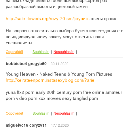
нашем складе имеется большой выбор сортов роз
разнообразной высоты и цветовой гаммы.
http://sale-flowers.org/rozy-70-sm/>купить
цветы оранж
На вопросы относительно выбора букета или создания его
по индивидуальному заказу могут ответить наши
специалисты.
Odpovědět
Souhlasím
|
Nesouhlasím
|
bobbiebo4 gregyb60
30.11.2020
Young Heaven - Naked Teens & Young Porn Pictures
http://keirateenporn.instasexyblog.com/?ariel
yuna ffx2 porn early 20th century porn free online amateur
porn video porn xxx movies sexy tangled porn
Odpovědět
Souhlasím
|
Nesouhlasím
|
miguelvc16 coryzv11
17.12.2020