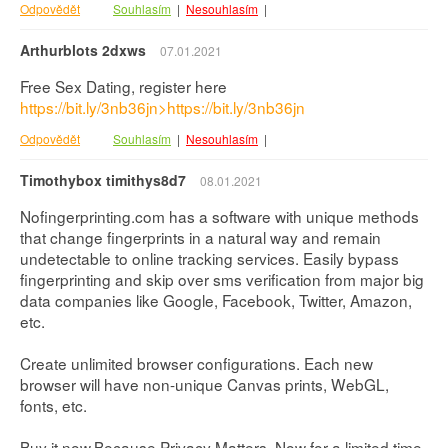
Odpovědět
Souhlasím
|
Nesouhlasím
|
Arthurblots 2dxws
07.01.2021
Free Sex Dating, register here
https://bit.ly/3nb36jn>https://bit.ly/3nb36jn
Odpovědět
Souhlasím
|
Nesouhlasím
|
Timothybox timithys8d7
08.01.2021
Nofingerprinting.com has a software with unique methods
that change fingerprints in a natural way and remain
undetectable to online tracking services. Easily bypass
fingerprinting and skip over sms verification from major big
data companies like Google, Facebook, Twitter, Amazon,
etc.
Create unlimited browser configurations. Each new
browser will have non-unique Canvas prints, WebGL,
fonts, etc.
Buy it now,Because Privacy Matters. Now for a limited time