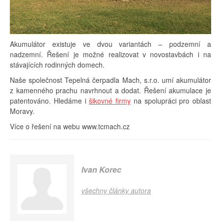
Akumulátor existuje ve dvou variantách – podzemní a
nadzemní. Řešení je možné realizovat v novostavbách i na
stávajících rodinných domech.
Naše společnost Tepelná čerpadla Mach, s.r.o. umí akumulátor
z kamenného prachu navrhnout a dodat. Řešení akumulace je
patentováno. Hledáme i
šikovné firmy
na spolupráci pro oblast
Moravy.
Více o řešení na webu www.tcmach.cz
Ivan Korec
všechny články autora