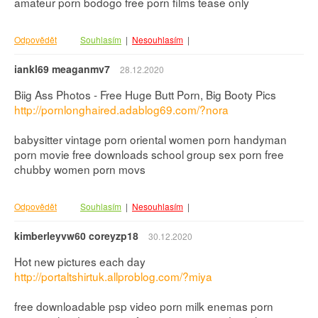
amateur porn bodogo free porn films tease only
Odpovědět
Souhlasím
|
Nesouhlasím
|
iankl69 meaganmv7
28.12.2020
Biig Ass Photos - Free Huge Butt Porn, Big Booty Pics
http://pornlonghaired.adablog69.com/?nora
babysitter vintage porn oriental women porn handyman
porn movie free downloads school group sex porn free
chubby women porn movs
Odpovědět
Souhlasím
|
Nesouhlasím
|
kimberleyvw60 coreyzp18
30.12.2020
Hot new pictures each day
http://portaltshirtuk.allproblog.com/?miya
free downloadable psp video porn milk enemas porn