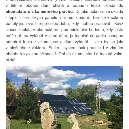
v letním období dům chladí a odpadní teplo ukládá do
akumulátoru z kamenného prachu
. Do akumulátoru se ukládá
i teplo z termických panelů v letním období. Termické solární
panely jsou využité po celou dobu, kdy mohou pracovat. Když
klesne teplota v akumulátoru pod minimální hodnotu, kdy ještě
může přímo vytápět v zimě dům, je tepelné čerpadlo schopno
odebírat teplo z akumulace a dům vytápět – jako by se jelo
z plošného kolektoru. Solární systém pak pracuje i v zimním
období s vysokou účinností. Ohřívá akumulátor i o teplotě velmi
nízké.