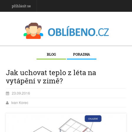
přihlásit se
BLOG
PORADNA
Jak uchovat teplo z léta na
vytápění v zimě?
23.09.2016
Ivan Korec