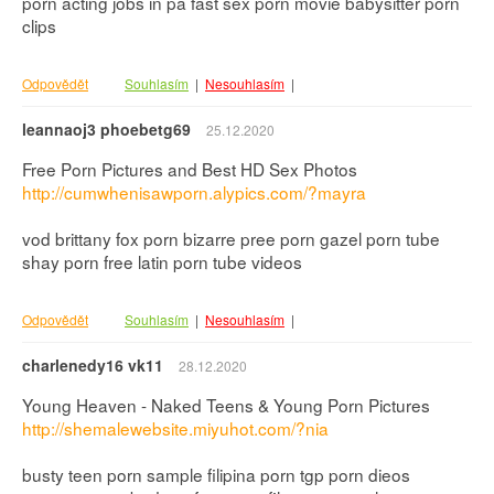
porn acting jobs in pa fast sex porn movie babysitter porn
clips
Odpovědět
Souhlasím
|
Nesouhlasím
|
leannaoj3 phoebetg69
25.12.2020
Free Porn Pictures and Best HD Sex Photos
http://cumwhenisawporn.alypics.com/?mayra
vod brittany fox porn bizarre pree porn gazel porn tube
shay porn free latin porn tube videos
Odpovědět
Souhlasím
|
Nesouhlasím
|
charlenedy16 vk11
28.12.2020
Young Heaven - Naked Teens & Young Porn Pictures
http://shemalewebsite.miyuhot.com/?nia
busty teen porn sample filipina porn tgp porn dieos