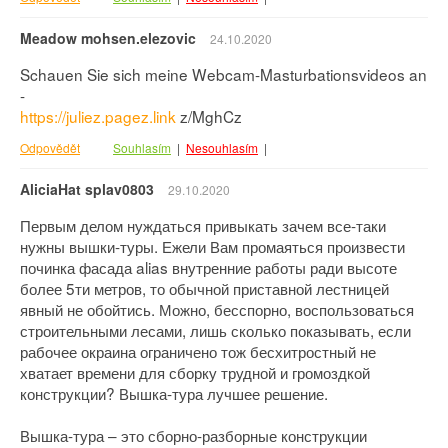
Meadow mohsen.elezovic
24.10.2020
Schauen Sie sich meine Webcam-Masturbationsvideos an
-
https://juliez.pagez.link
z/MghCz
Odpovědět
Souhlasím
|
Nesouhlasím
|
AliciaHat splav0803
29.10.2020
Первым делом нуждаться привыкать зачем все-таки
нужны вышки-туры. Ежели Вам промаяться произвести
починка фасада alias внутренние работы ради высоте
более 5ти метров, то обычной приставной лестницей
явный не обойтись. Можно, бесспорно, воспользоваться
строительными лесами, лишь сколько показывать, если
рабочее окраина ограничено тож бесхитростный не
хватает времени для сборку трудной и громоздкой
конструкции? Вышка-тура лучшее решение.
Вышка-тура – это сборно-разборные конструкции