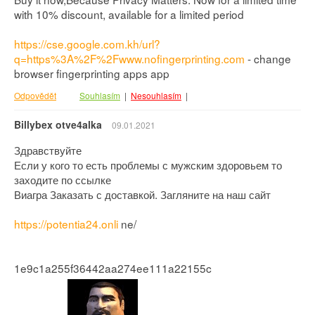
with 10% discount, available for a limited period
https://cse.google.com.kh/url?
q=https%3A%2F%2Fwww.nofingerprinting.com
- change
browser fingerprinting apps app
Odpovědět
Souhlasím
|
Nesouhlasím
|
Billybex otve4alka
09.01.2021
Здравствуйте
Если у кого то есть проблемы с мужским здоровьем то
заходите по ссылке
Виагра Заказать с доставкой. Загляните на наш сайт
https://potentia24.onli
ne/
1e9c1a255f36442aa274ee111a22155c