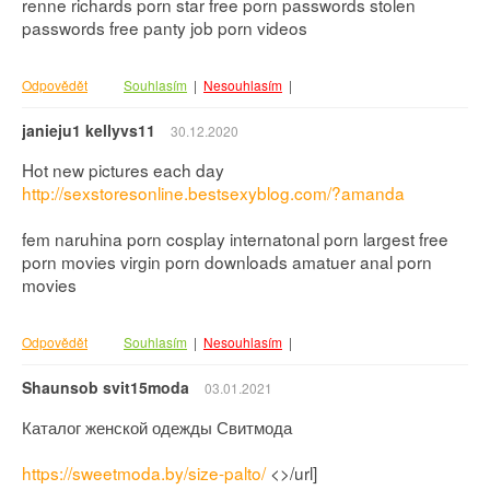
renne richards porn star free porn passwords stolen
passwords free panty job porn videos
Odpovědět
Souhlasím
|
Nesouhlasím
|
janieju1 kellyvs11
30.12.2020
Hot new pictures each day
http://sexstoresonline.bestsexyblog.com/?amanda
fem naruhina porn cosplay internatonal porn largest free
porn movies virgin porn downloads amatuer anal porn
movies
Odpovědět
Souhlasím
|
Nesouhlasím
|
Shaunsob svit15moda
03.01.2021
Каталог женской одежды Свитмода
https://sweetmoda.by/size-palto/
<>/url]