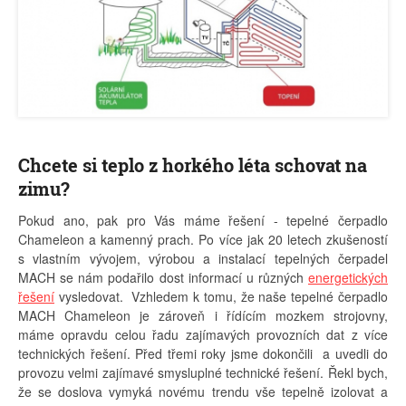
Chcete si teplo z horkého léta schovat na
zimu?
Pokud ano, pak pro Vás máme řešení - tepelné čerpadlo
Chameleon a kamenný prach. Po více jak 20 letech zkušeností
s vlastním vývojem, výrobou a instalací tepelných čerpadel
MACH se nám podařilo dost informací u různých
energetických
řešení
vysledovat. Vzhledem k tomu, že naše tepelné čerpadlo
MACH Chameleon je zároveň i řídícím mozkem strojovny,
máme opravdu celou řadu zajímavých provozních dat z více
technických řešení. Před třemi roky jsme dokončili a uvedli do
provozu velmi zajímavé smysluplné technické řešení. Řekl bych,
že se doslova vymyká novému trendu vše tepelně izolovat a