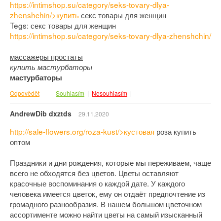
https://intimshop.su/category/seks-tovary-dlya-
zhenshchin/>купить
секс товары для женщин
Tegs: секс товары для женщин
https://intimshop.su/category/seks-tovary-dlya-zhenshchin/
массажеры простаты
купить мастурбаторы
мастурбаторы
Odpovědět
Souhlasím
|
Nesouhlasím
|
AndrewDib dxztds
29.11.2020
http://sale-flowers.org/roza-kust/>кустовая
роза купить
оптом
Праздники и дни рождения, которые мы переживаем, чаще
всего не обходятся без цветов. Цветы оставляют
красочные воспоминания о каждой дате. У каждого
человека имеется цветок, ему он отдаёт предпочтение из
громадного разнообразия. В нашем большом цветочном
ассортименте можно найти цветы на самый изысканный