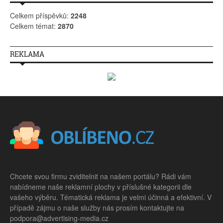
Celkem příspěvků:
2248
Celkem témat:
2870
REKLAMA
Chcete svou firmu zviditelnit na našem portálu? Rádi vám
nabídneme naše reklamní plochy v příslušné kategorii dle
vašeho výběru. Tématická reklama je velmi účinná a efektivní. V
případě zájmu o naše služby nás prosím kontaktujte na
podpora@advertising-media.cz