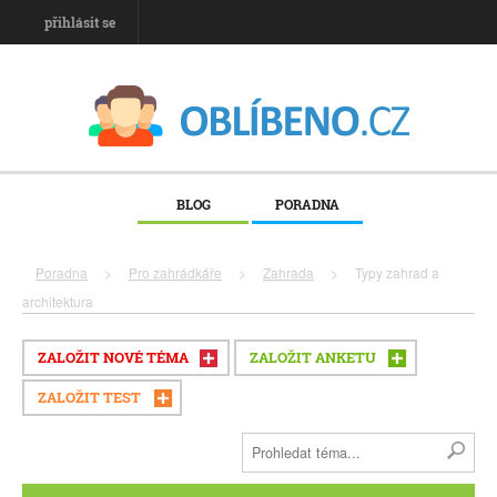
přihlásit se
BLOG
PORADNA
Poradna
>
Pro zahrádkáře
>
Zahrada
>
Typy zahrad a
architektura
ZALOŽIT NOVÉ TÉMA
ZALOŽIT ANKETU
ZALOŽIT TEST