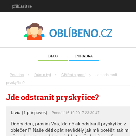
přihlásit se
BLOG
PORADNA
Poradna
>
Dům a byt
>
Čištění a praní
>
Jde odstranit
pryskyřice?
Jde odstranit pryskyřice?
Livia
(1 příspěvek)
Pondělí 16.10.2017 23:30:47
Dobrý den, prosím Vás, jde nějak odstranit pryskyřice z
oblečení? Naše děti opět nevěděly jak mě potěšit, tak mi