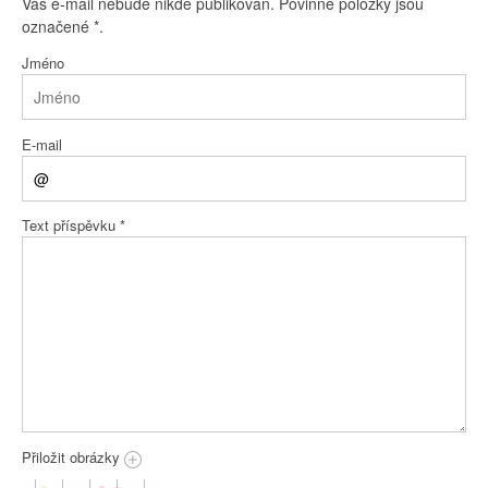
Váš e-mail nebude nikde publikován. Povinné položky jsou
označené
*
.
Jméno
E-mail
Text příspěvku
*
Přiložit obrázky