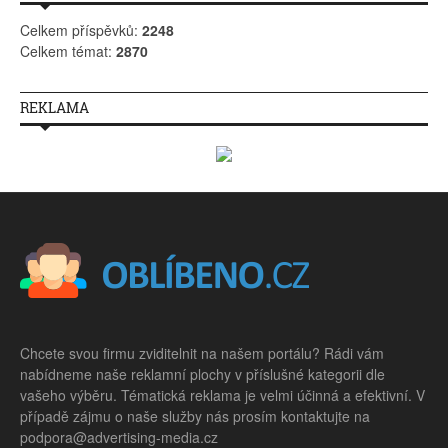
Celkem příspěvků:
2248
Celkem témat:
2870
REKLAMA
Chcete svou firmu zviditelnit na našem portálu? Rádi vám
nabídneme naše reklamní plochy v příslušné kategorii dle
vašeho výběru. Tématická reklama je velmi účinná a efektivní. V
případě zájmu o naše služby nás prosím kontaktujte na
podpora@advertising-media.cz