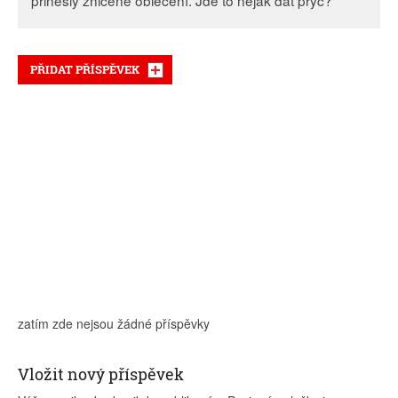
přinesly zničené oblečení. Jde to nějak dát pryč?
PŘIDAT PŘÍSPĚVEK
zatím zde nejsou žádné příspěvky
Vložit nový příspěvek