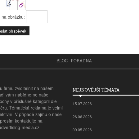
a na obrázku:
BLOG
PORADNA
 firmu zviditelnit na našem
NEJNOVĚJŠÍ TÉMATA
ádi vám nabídneme naše
ochy v příslušné kategorii dle
15.07.2026
ěru. Tématická reklama je velmi
ektivní. V případě zájmu o naše
26.06.2026
 prosím kontaktujte na
vertising-media.cz
09.05.2026