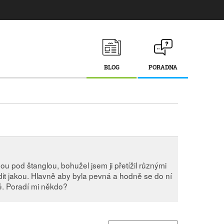
BLOG
PORADNA
u pod štanglou, bohužel jsem ji přetížil různými
dit jakou. Hlavně aby byla pevná a hodně se do ní
dě. Poradí mi někdo?