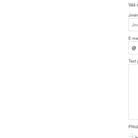
Váš 
Jmé
E-mai
Text
Přilo