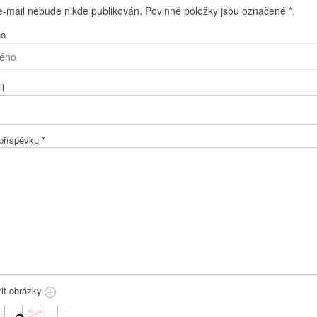
e-mail nebude nikde publikován. Povinné položky jsou označené
*
.
no
l
 příspěvku
*
žit obrázky