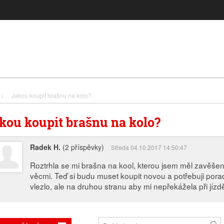
>
Jakou koupit brašnu na kolo?
kou koupit brašnu na kolo?
Radek H.
(2 příspěvky)
Středa 04.10.2017 14:50:47
Roztrhla se mi brašna na kool, kterou jsem měl zavěšeno
věcmi. Teď si budu muset koupit novou a potřebuji pora
vlezlo, ale na druhou stranu aby mi nepřekážela při jíz