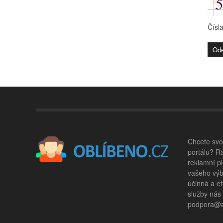
Čísl
Chcete svou
portálu? R
reklamní pl
vašeho výb
účinná a ef
služby nás
podpora@ad