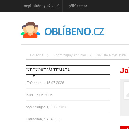
nepřihlášený uživatel
přihlásit se
Poradna
>
Sport, zájmy, koníčky
>
Cyklisté a cyklistika
Ja
NEJNOVĚJŠÍ TÉMATA
Enfonnanip, 15.07.2026
Kah, 26.06.2026
fdg89fsdgsd9, 09.05.2026
Carnekah, 16.04.2026