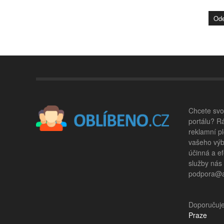
Chcete svou
portálu? R
reklamní pl
vašeho výb
účinná a ef
služby nás
podpora@ad
Doporučuj
Praze