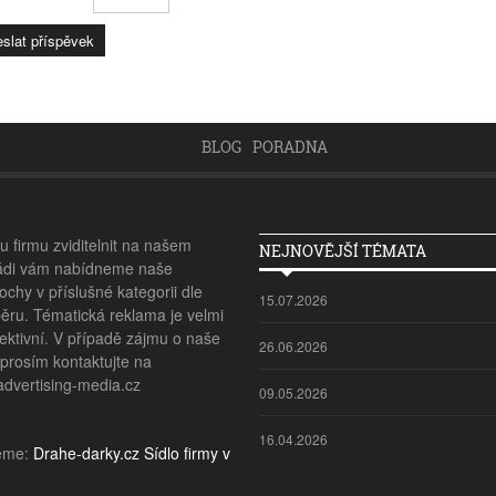
BLOG
PORADNA
 firmu zviditelnit na našem
NEJNOVĚJŠÍ TÉMATA
ádi vám nabídneme naše
ochy v příslušné kategorii dle
15.07.2026
ěru. Tématická reklama je velmi
ektivní. V případě zájmu o naše
26.06.2026
 prosím kontaktujte na
vertising-media.cz
09.05.2026
16.04.2026
eme:
Drahe-darky.cz
Sídlo firmy v