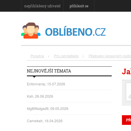
nepřihlášený uživatel
přihlásit se
Poradna
>
Pro zahrádkáře
>
Pěstování okrasných rostli
Ja
NEJNOVĚJŠÍ TÉMATA
Enfonnanip, 15.07.2026
Kah, 26.06.2026
fdg89fsdgsd9, 09.05.2026
PŘ
Carnekah, 16.04.2026