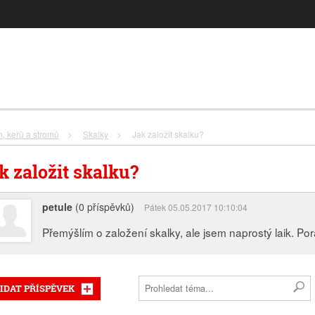
n, keřů a stromů
>
Skalky
>
Jak založit skalku?
k založit skalku?
petule
(0 příspěvků)
Pátek 05.05.2017 10:10:04
Přemýšlím o založení skalky, ale jsem naprostý laik. Pora
IDAT PŘÍSPĚVEK