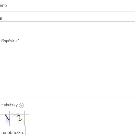
l
 příspěvku
*
žit obrázky
a na obrázku: