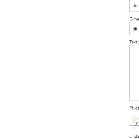
E-mai
Text
Přilo
Čísl