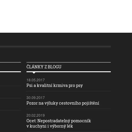
ČLÁNKY Z BLOGU
18.05.2017
Psi a kvalitní krmiva pro psy
30.09.2017
Pozor na výluky cestovního pojištění
20.02.2019
Ocet: Nepostradatelný pomocník
v kuchyni i výborný lék