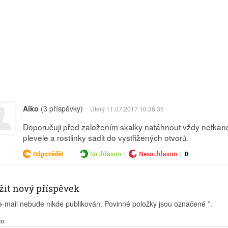
Aiko
(3 příspěvky)
Úterý 11.07.2017 10:36:35
Doporučuji před založením skalky natáhnout vždy netkanou t
plevele a rostlinky sadit do vystřižených otvorů.
|
|
0
Odpovědět
Souhlasím
Nesouhlasím
žit nový příspěvek
e-mail nebude nikde publikován. Povinné položky jsou označené
*
.
no