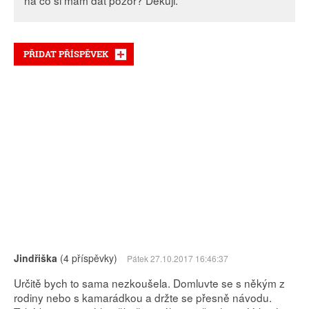
na co si mám dát pozor? Děkuji.
PŘIDAT PŘÍSPĚVEK
Jindřiška
(4 příspěvky)
Pátek 27.10.2017 16:46:37
Určitě bych to sama nezkoušela. Domluvte se s někým z
rodiny nebo s kamarádkou a držte se přesně návodu.