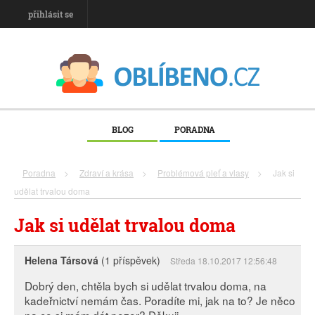
přihlásit se
BLOG
PORADNA
Poradna
>
Zdraví a krása
>
Problémová pleť a vlasy
>
Jak si
udělat trvalou doma
Jak si udělat trvalou doma
Helena Társová
(1 příspěvek)
Středa 18.10.2017 12:56:48
Dobrý den, chtěla bych si udělat trvalou doma, na
kadeřnictví nemám čas. Poradíte mi, jak na to? Je něco