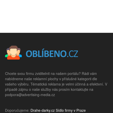
Chcete svou firmu zviditelnit na našem portálu? Rádi vám
nabídneme naše reklamní plochy v příslušné kategorii dle
vašeho výběru. Tématická reklama je velmi účinná a efektivní. V
případě zájmu o naše služby nás prosím kontaktujte na
podpora@advertising-media.cz
Doporučujeme:
Drahe-darky.cz
Sídlo firmy v Praze