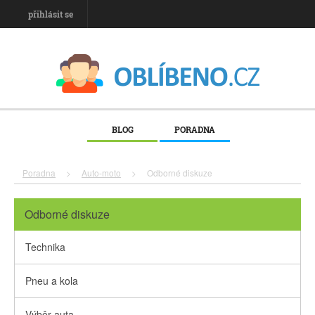
přihlásit se
BLOG
PORADNA
Poradna
>
Auto-moto
>
Odborné diskuze
Odborné diskuze
Technika
Pneu a kola
Výběr auta