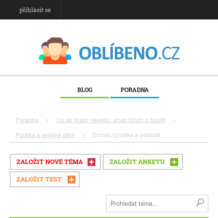
přihlásit se
BLOG
PORADNA
Poradna
>
Co se jinam nevešlo, aneb fórum o životě
>
Politika a veřejné dění
>
Domácí politika a události
ZALOŽIT NOVÉ TÉMA
ZALOŽIT ANKETU
ZALOŽIT TEST