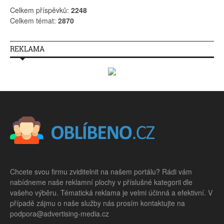
Celkem příspěvků:
2248
Celkem témat:
2870
REKLAMA
Chcete svou firmu zviditelnit na našem portálu? Rádi vám
nabídneme naše reklamní plochy v příslušné kategorii dle
vašeho výběru. Tématická reklama je velmi účinná a efektivní. V
případě zájmu o naše služby nás prosím kontaktujte na
podpora@advertising-media.cz