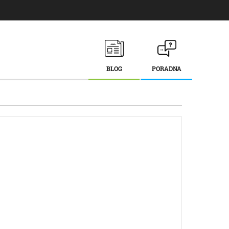
BLOG
PORADNA