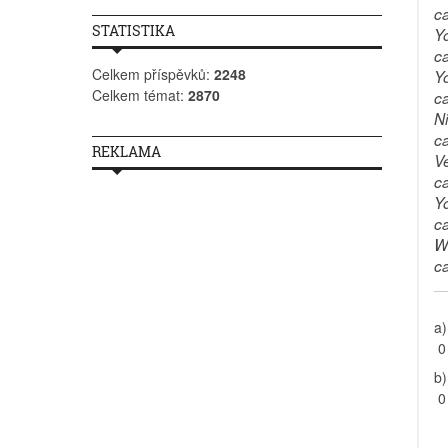
ca
STATISTIKA
Yo
c
Celkem příspěvků:
2248
Yo
Celkem témat:
2870
c
Ni
ca
REKLAMA
Ve
c
Yo
ca
Wi
c
a)
0
b)
0