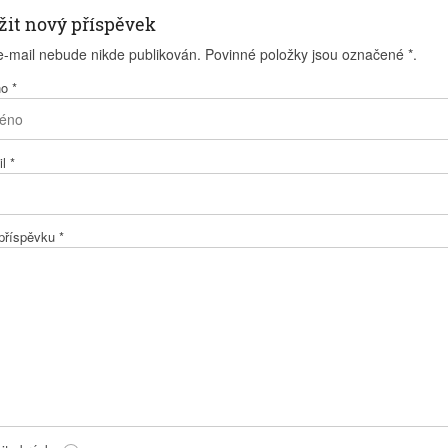
žit nový příspěvek
e-mail nebude nikde publikován. Povinné položky jsou označené
*
.
no
*
il
*
 příspěvku
*