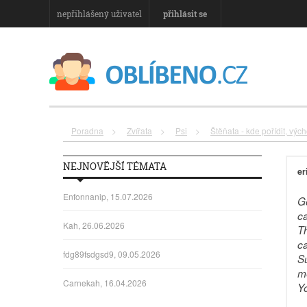
nepřihlášený uživatel
přihlásit se
Poradna
>
Zvířata
>
Psi
>
Štěňata - kde pořídit, vých
NEJNOVĚJŠÍ TÉMATA
er
Enfonnanip, 15.07.2026
G
c
Kah, 26.06.2026
Th
ca
fdg89fsdgsd9, 09.05.2026
S
me
Carnekah, 16.04.2026
Yo