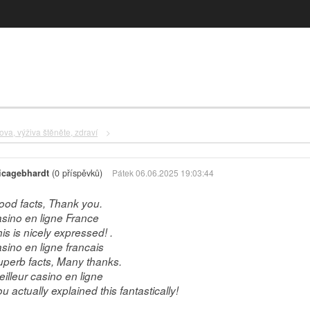
ova, výživa štěněte, zdraví
>
icagebhardt
(0 příspěvků)
Pátek 06.06.2025 19:03:44
ood facts, Thank you.
asino en ligne France
is is nicely expressed! .
sino en ligne francais
uperb facts, Many thanks.
illeur casino en ligne
u actually explained this fantastically!