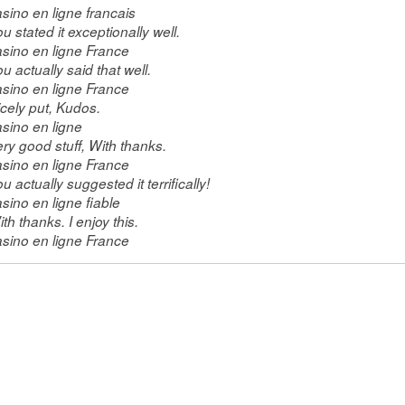
sino en ligne francais
u stated it exceptionally well.
asino en ligne France
u actually said that well.
asino en ligne France
cely put, Kudos.
sino en ligne
ry good stuff, With thanks.
asino en ligne France
u actually suggested it terrifically!
sino en ligne fiable
th thanks. I enjoy this.
asino en ligne France