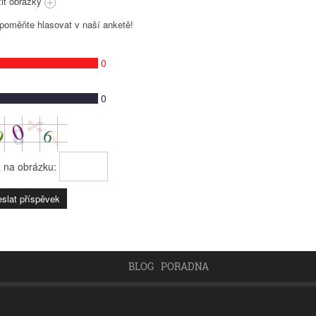
žit obrázky
poměňte hlasovat v naší anketě!
0
0
a na obrázku:
BLOG
PORADNA