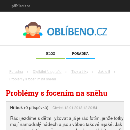
přihlásit se
BLOG
PORADNA
Poradna
>
Digitální fotografie
>
Tipy a triky
>
Jak fotit
>
Problémy s focením na sněhu
Problémy s focením na sněhu
Hříbek
(0 příspěvků)
Čtvrtek 18.01.2018 12:20:54
Rádi jezdíme s dětmi lyžovat a já je rád fotím, jenže fotky
mají namodralý nádech a jsou vůbec takové nijaké. Jak