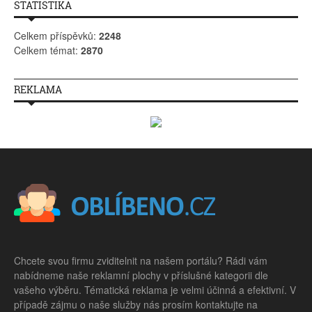
STATISTIKA
Celkem příspěvků:
2248
Celkem témat:
2870
REKLAMA
Chcete svou firmu zviditelnit na našem portálu? Rádi vám
nabídneme naše reklamní plochy v příslušné kategorii dle
vašeho výběru. Tématická reklama je velmi účinná a efektivní. V
případě zájmu o naše služby nás prosím kontaktujte na