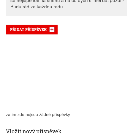
se nejlépe fotí na sněhu a na co bych si měl dát pozor?
Budu rád za každou radu.
PŘIDAT PŘÍSPĚVEK
zatím zde nejsou žádné příspěvky
Vložit nový příspěvek