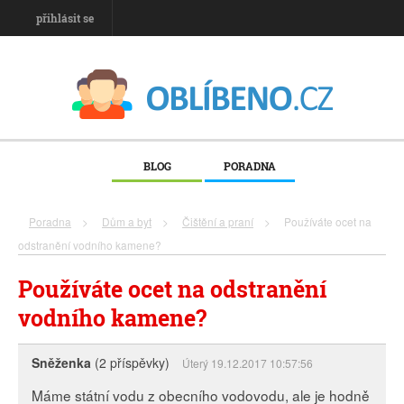
přihlásit se
BLOG
PORADNA
Poradna
>
Dům a byt
>
Čištění a praní
>
Používáte ocet na
odstranění vodního kamene?
Používáte ocet na odstranění
vodního kamene?
Sněženka
(2 příspěvky)
Úterý 19.12.2017 10:57:56
Máme státní vodu z obecního vodovodu, ale je hodně