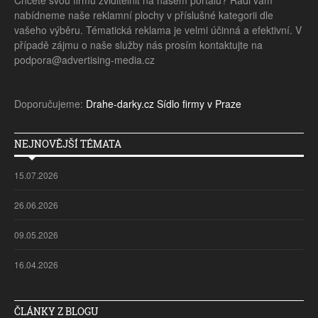
Chcete svou firmu zviditelnit na našem portálu? Rádi vám
nabídneme naše reklamní plochy v příslušné kategorii dle
vašeho výběru. Tématická reklama je velmi účinná a efektivní. V
případě zájmu o naše služby nás prosím kontaktujte na
podpora@advertising-media.cz
Doporučujeme:
Drahe-darky.cz
Sídlo firmy v Praze
NEJNOVĚJŠÍ TÉMATA
15.07.2026
26.06.2026
09.05.2026
16.04.2026
ČLÁNKY Z BLOGU