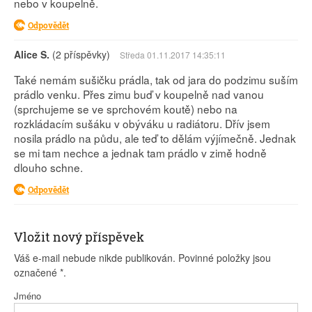
nebo v koupelně.
Odpovědět
Alice S.
(2 příspěvky)
Středa 01.11.2017 14:35:11
Také nemám sušičku prádla, tak od jara do podzimu suším
prádlo venku. Přes zimu buď v koupelně nad vanou
(sprchujeme se ve sprchovém koutě) nebo na
rozkládacím sušáku v obýváku u radiátoru. Dřív jsem
nosila prádlo na půdu, ale teď to dělám výjímečně. Jednak
se mi tam nechce a jednak tam prádlo v zimě hodně
dlouho schne.
Odpovědět
Vložit nový příspěvek
Váš e-mail nebude nikde publikován. Povinné položky jsou
označené
*
.
Jméno