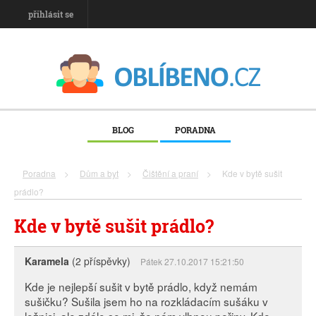
přihlásit se
BLOG
PORADNA
Poradna
>
Dům a byt
>
Čištění a praní
>
Kde v bytě sušit
prádlo?
Kde v bytě sušit prádlo?
Karamela
(2 příspěvky)
Pátek 27.10.2017 15:21:50
Kde je nejlepší sušit v bytě prádlo, když nemám
sušičku? Sušila jsem ho na rozkládacím sušáku v