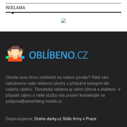
REKLAMA
Chcete svou firmu zviditelnit na našem portálu? Rádi vám
nabídneme naše reklamní plochy v příslušné kategorii dle
vašeho výběru. Tématická reklama je velmi účinná a efektivní. V
případě zájmu o naše služby nás prosím kontaktujte na
podpora@advertising-media.cz
Doporučujeme:
Drahe-darky.cz
Sídlo firmy v Praze