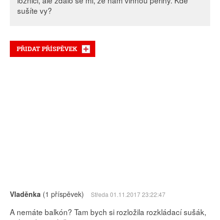
ložnici, ale zdálo se mi, že nám vlhnou peřiny. Kde
sušíte vy?
PŘIDAT PŘÍSPĚVEK
Vladěnka
(1 příspěvek)
Středa 01.11.2017 23:22:47
A nemáte balkón? Tam bych si rozložila rozkládací sušák,