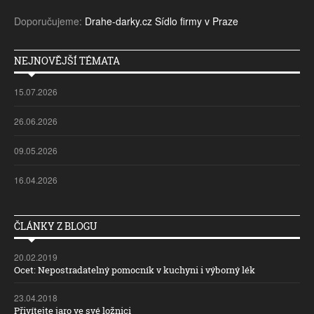
Doporučujeme:
Drahe-darky.cz
Sídlo firmy v Praze
NEJNOVĚJŠÍ TÉMATA
15.07.2026
26.06.2026
09.05.2026
16.04.2026
ČLÁNKY Z BLOGU
20.02.2019
Ocet: Nepostradatelný pomocník v kuchyni i výborný lék
23.04.2018
Přivítejte jaro ve své ložnici