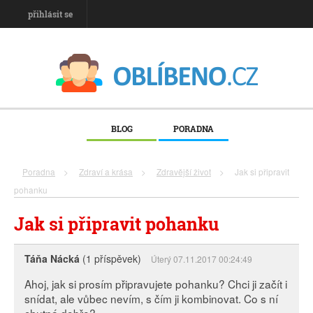
přihlásit se
BLOG
PORADNA
Poradna
>
Zdraví a krása
>
Zdravější život
>
Jak si připravit
pohanku
Jak si připravit pohanku
Táňa Nácká
(1 příspěvek)
Úterý 07.11.2017 00:24:49
Ahoj, jak si prosím připravujete pohanku? Chci ji začít i
snídat, ale vůbec nevím, s čím ji kombinovat. Co s ní