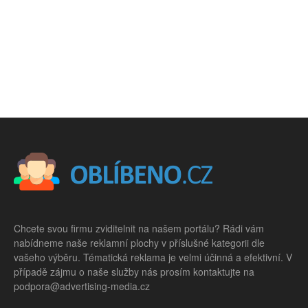
Chcete svou firmu zviditelnit na našem portálu? Rádi vám
nabídneme naše reklamní plochy v příslušné kategorii dle
vašeho výběru. Tématická reklama je velmi účinná a efektivní. V
případě zájmu o naše služby nás prosím kontaktujte na
podpora@advertising-media.cz