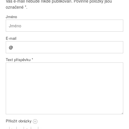
Váš e-mail nebude nikde publikován. Povinné položky jsou
označené
*
.
Jméno
E-mail
Text příspěvku
*
Přiložit obrázky