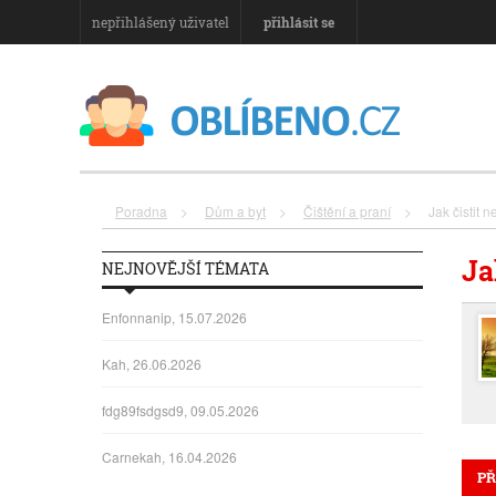
nepřihlášený uživatel
přihlásit se
Poradna
>
Dům a byt
>
Čištění a praní
>
Jak čistit n
Ja
NEJNOVĚJŠÍ TÉMATA
Enfonnanip, 15.07.2026
Kah, 26.06.2026
fdg89fsdgsd9, 09.05.2026
Carnekah, 16.04.2026
PŘ