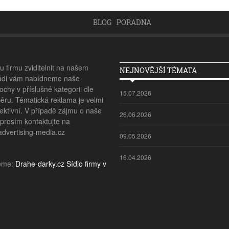
BLOG
PORADNA
 firmu zviditelnit na našem
NEJNOVĚJŠÍ TÉMATA
ádi vám nabídneme naše
ochy v příslušné kategorii dle
15.07.2026
ěru. Tématická reklama je velmi
ektivní. V případě zájmu o naše
26.06.2026
 prosím kontaktujte na
vertising-media.cz
09.05.2026
16.04.2026
eme:
Drahe-darky.cz
Sídlo firmy v