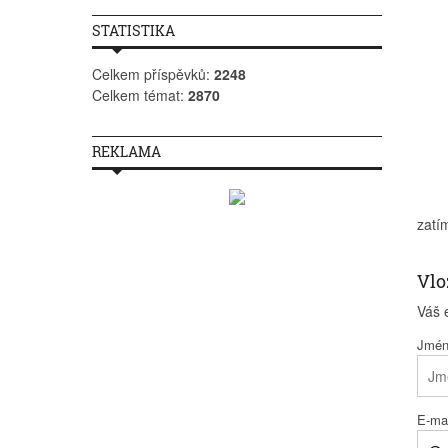
STATISTIKA
Celkem příspěvků:
2248
Celkem témat:
2870
REKLAMA
zatí
Vlo
Váš 
Jmé
E-mai