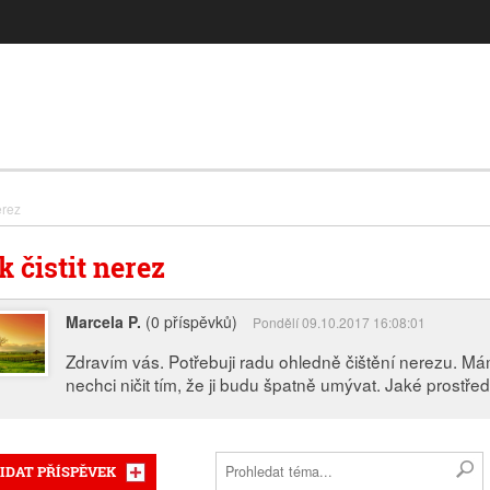
erez
k čistit nerez
Marcela P.
(0 příspěvků)
Pondělí 09.10.2017 16:08:01
Zdravím vás. Potřebuji radu ohledně čištění nerezu. Má
nechci ničit tím, že ji budu špatně umývat. Jaké prostře
IDAT PŘÍSPĚVEK