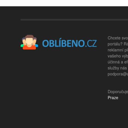
Chcete svou
portálu? R
reklamní pl
vašeho výb
účinná a ef
služby nás
podpora@ad
Doporučuj
Praze