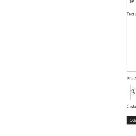
Text
Přilo
Čísl