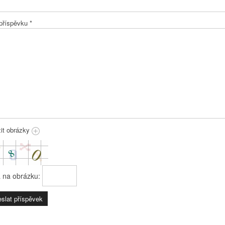
 příspěvku
*
žit obrázky
a na obrázku: