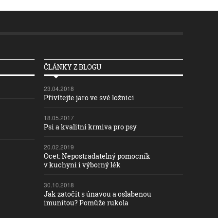
ČLÁNKY Z BLOGU
23.04.2018
Přivítejte jaro ve své ložnici
18.05.2017
Psi a kvalitní krmiva pro psy
20.02.2019
Ocet: Nepostradatelný pomocník
v kuchyni i výborný lék
30.10.2018
Jak zatočit s únavou a oslabenou
imunitou? Pomůže rukola