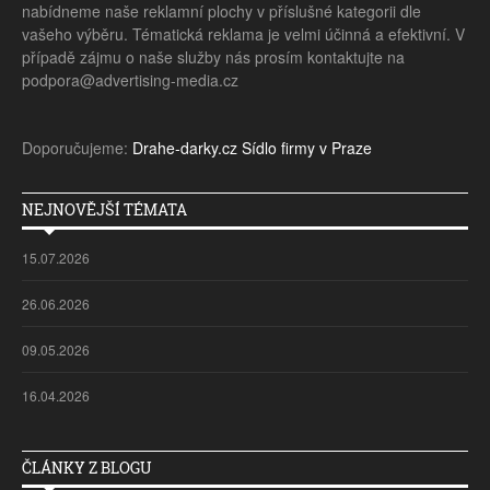
nabídneme naše reklamní plochy v příslušné kategorii dle
vašeho výběru. Tématická reklama je velmi účinná a efektivní. V
případě zájmu o naše služby nás prosím kontaktujte na
podpora@advertising-media.cz
Doporučujeme:
Drahe-darky.cz
Sídlo firmy v Praze
NEJNOVĚJŠÍ TÉMATA
15.07.2026
26.06.2026
09.05.2026
16.04.2026
ČLÁNKY Z BLOGU