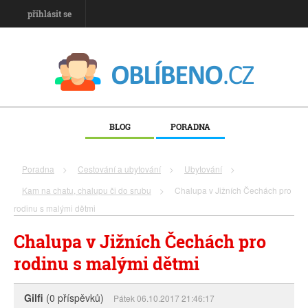
přihlásit se
BLOG
PORADNA
Poradna
>
Cestování a ubytování
>
Ubytování
>
Kam na chatu, chalupu či do srubu
>
Chalupa v Jižních Čechách pro
rodinu s malými dětmi
Chalupa v Jižních Čechách pro
rodinu s malými dětmi
Gilfi
(0 příspěvků)
Pátek 06.10.2017 21:46:17