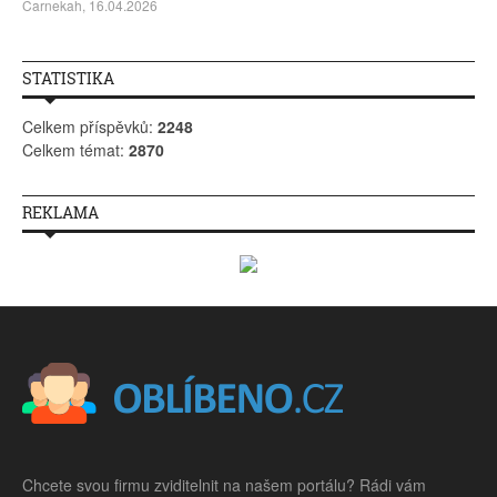
Carnekah, 16.04.2026
STATISTIKA
Celkem příspěvků:
2248
Celkem témat:
2870
REKLAMA
Chcete svou firmu zviditelnit na našem portálu? Rádi vám